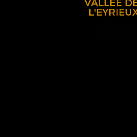
VALLÉE D
L'EYRIEU
Garde-corp
acier corte