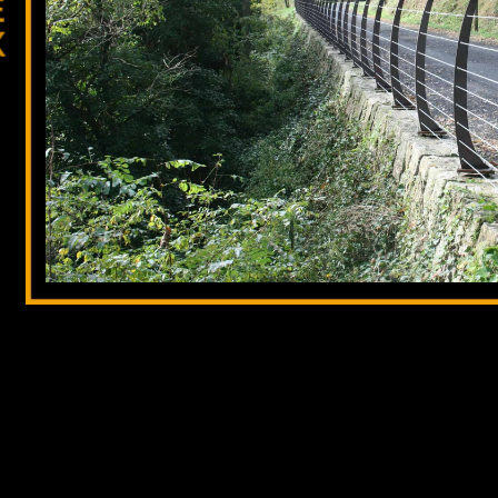
E
X
s
n